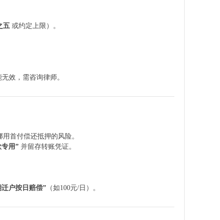
之五
或约定上限）。
能无效，需咨询律师。
挪用首付偿还抵押的风险。
款专用”
并留存转账凭证。
期迁户按日赔偿”
（如100元/日）。