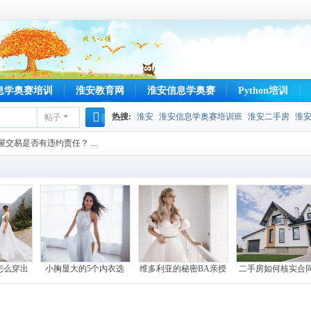
息学奥赛培训
淮安教育网
淮安信息学奥赛
Python培训
热搜:
淮安
淮安信息学奥赛培训班
淮安二手房
淮
帖子
搜
交易是否有违约责任？ ...
索
怎么穿出
小胸显大的5个内衣选
维多利亚的秘密BA亲授
二手房如何核实合