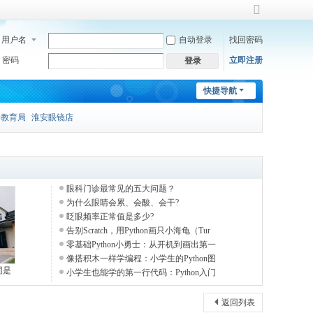
切
换
用户名
自动登录
找回密码
到
宽
密码
立即注册
登录
版
快捷导航
安教育局
淮安眼镜店
眼科门诊最常见的五大问题？
为什么眼睛会累、会酸、会干?
眨眼频率正常值是多少?
告别Scratch，用Python画只小海龟（Tur
零基础Python小勇士：从开机到画出第一
像搭积木一样学编程：小学生的Python图
同是
小学生也能学的第一行代码：Python入门
返回列表