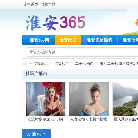
设为首页
收藏本站
淮安365网
淮安论坛
淮安贝迪编程
淮安信
»
淮安论坛
›
淮安房产
›
二手房动态
›
淮安二手房如何核实房屋
淮
社区广播台
安
36
5
网
洗澡时多做这3步，胸
素食者如何丰胸？植物
夏天薄款衣服
发新帖