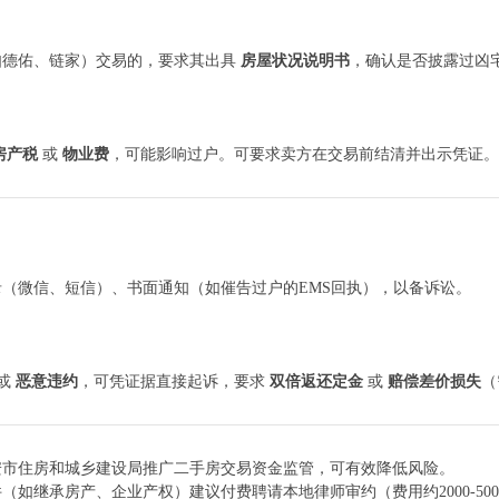
如德佑、链家）交易的，要求其出具
房屋状况说明书
，确认是否披露过凶
房产税
或
物业费
，可能影响过户。可要求卖方在交易前结清并出示凭证。
（微信、短信）、书面通知（如催告过户的EMS回执），以备诉讼。
或
恶意违约
，可凭证据直接起诉，要求
双倍返还定金
或
赔偿差价损失
（
安市住房和城乡建设局推广二手房交易资金监管，可有效降低风险。
（如继承房产、企业产权）建议付费聘请本地律师审约（费用约2000-500