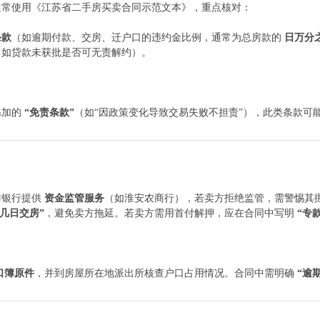
通常使用《江苏省二手房买卖合同示范文本》，重点核对：
条款
（如逾期付款、交房、迁户口的违约金比例，通常为总房款的
日万分
（如贷款未获批是否可无责解约）。
添加的
“免责条款”
（如“因政策变化导致交易失败不担责”），此类条款可
作银行提供
资金监管服务
（如淮安农商行），若卖方拒绝监管，需警惕其
几日交房”
，避免卖方拖延。若卖方需用首付解押，应在合同中写明
“专
口簿原件
，并到房屋所在地派出所核查户口占用情况。合同中需明确
“逾