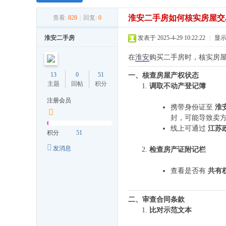
淮安二手房如何核实房屋交
查看:
828
|
回复:
0
淮安二手房
发表于 2025-4-29 10:22:22
|
显
在
淮安
购买二手房时，核实房
13
0
51
一、核查房屋产权状态
主题
回帖
积分
调取不动产登记簿
注册会员
携带身份证至
淮
封，可能导致卖
线上可通过
江苏
积分
51
发消息
检查房产证附记栏
查看是否有
共有
二、审查合同条款
比对示范文本